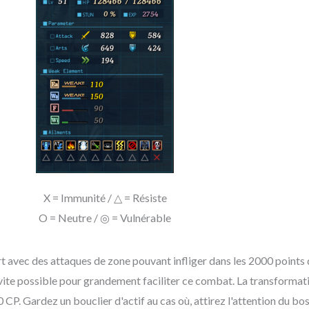
X = Immunité / △ = Résiste
O = Neutre / ◎ = Vulnérable
rt avec des attaques de zone pouvant infliger dans les 2000 points 
ite possible pour grandement faciliter ce combat. La transformation
0 CP. Gardez un bouclier d'actif au cas où, attirez l'attention du bo