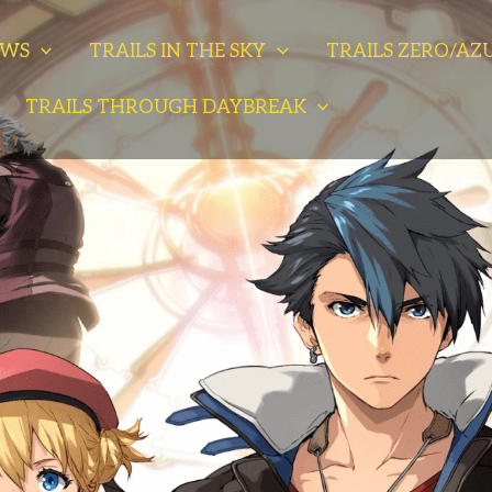
EWS
TRAILS IN THE SKY
TRAILS ZERO/AZ
TRAILS THROUGH DAYBREAK